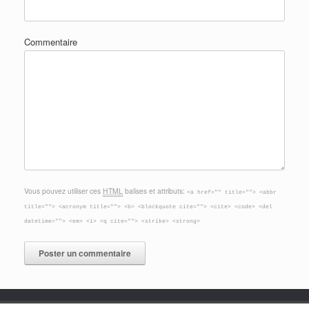
Commentaire
Vous pouvez utiliser ces
HTML
balises et attributs:
<a href="" title=""> <abbr
title=""> <acronym title=""> <b> <blockquote cite=""> <cite> <code> <del
datetime=""> <em> <i> <q cite=""> <strike> <strong>