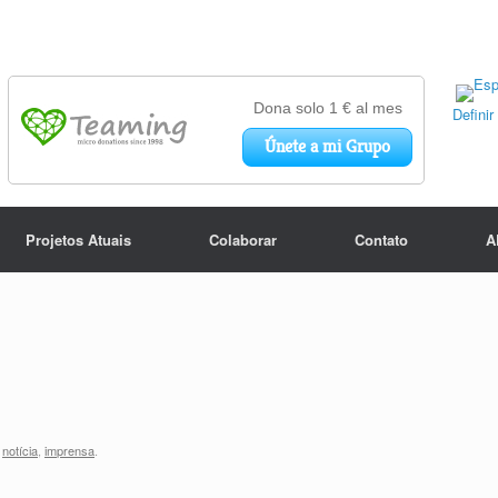
Defini
Projetos Atuais
Colaborar
Contato
A
,
notícia
,
imprensa
.