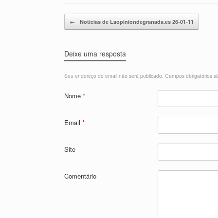
Mensagem navegação
←
Notícias de Laopiniondegranada.es 26-01-11
Deixe uma resposta
Seu endereço de email não será publicado.
Campos obrigatórios 
Nome
*
Email
*
Site
Comentário