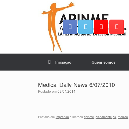
Iniciação
Quem somos
Medical Daily News 6/07/2010
Postado em
09/04/2014
Postado em
Imprensa
e marcou
apinme
,
diariamente,es
,
médico