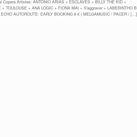
rial Copera Artistes: ANTONIO ARIAS + ESCLAVES + BILLY THE KID +
+ TOULOUSE + ANA LOGIC + FIONA MAI + S'aggraver + LABERINTHO B
ets ECHO AUTOROUTE: EARLY BOOKING 8 € ( MELGAMUSIC / PACER / […