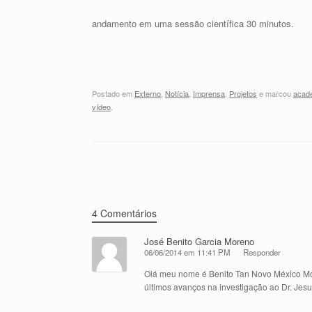
andamento em uma sessão científica 30 minutos.
Postado em
Externo
,
Notícia
,
Imprensa
,
Projetos
e marcou
acad
vídeo
.
Mensagem navegação
4 Comentários
José Benito Garcia Moreno
06/06/2014 em 11:41 PM
Responder
Olá meu nome é Benito Tan Novo México Mon
últimos avanços na investigação ao Dr. Jes