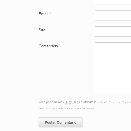
Email
*
Site
Comentário
Você pode usá-los
HTML
tags e atributos:
<a href="" title=""> <a
<em> <i> <q cite=""> <strike> <strong>