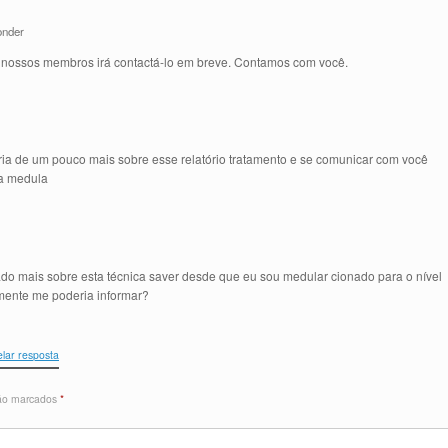
nder
nossos membros irá contactá-lo em breve. Contamos com você.
aria de um pouco mais sobre esse relatório tratamento e se comunicar com você
 a medula
sado mais sobre esta técnica saver desde que eu sou medular cionado para o nível
mente me poderia informar?
lar resposta
são marcados
*