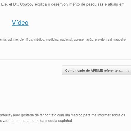
Ele, el Dr.. Cowboy explica o desenvolvimento de pesquisas e atuais em
Vídeo
emia
,
apinme
,
cientifica
,
médico
,
medicina
,
nacional
,
apresentação
,
projeto
,
real
,
vaqueiro
,
Comunicado de APINME referente a…
→
terrey leão gostaria de ter contato com um médico para me informar sobre os
us vaqueiro no tratamento da medula espinhal