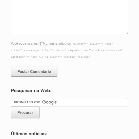
Você pode usá-los
HTML
tags e atributos:
<a href="" title=""> <abbr
title=""> <acronym title=""> <b> <blockquote cite=""> <cite> <code> <del
datetime=""> <em> <i> <q cite=""> <strike> <strong>
Pesquisar na Web:
Últimas notícias: