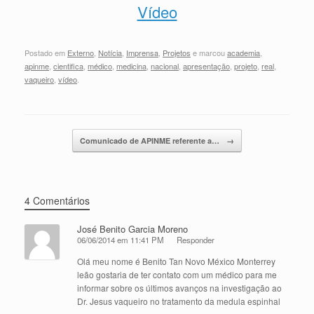
Vídeo
Postado em
Externo
,
Notícia
,
Imprensa
,
Projetos
e marcou
academia
,
apinme
,
cientifica
,
médico
,
medicina
,
nacional
,
apresentação
,
projeto
,
real
,
vaqueiro
,
vídeo
.
Mensagem navegação
Comunicado de APINME referente a…
→
4 Comentários
José Benito Garcia Moreno
06/06/2014 em 11:41 PM
Responder
Olá meu nome é Benito Tan Novo México Monterrey
leão gostaria de ter contato com um médico para me
informar sobre os últimos avanços na investigação ao
Dr. Jesus vaqueiro no tratamento da medula espinhal