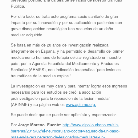
Pública.
Por otro lado, se trata este programa socio sanitario de gran
impacto por su innovación y por su aplicación a pacientes con
grave discapacidad neurológica tras secuelas de un daño
medular adquirido.
Se basa en más de 20 años de investigación realizada
íntegramente en España, y ha permitido el desarrollo del primer
medicamento humano de terapia celular registrado en nuestro
país, por la Agencia Española del Medicamento y Productos
Sanitarios(AEMPS), con indicación terapéutica “para lesiones
traumáticas de la medula espinal”.
La investigación es muy cara y para intentar lograr esos ingresos
necesarios para los estudios se creó la asociación
proinvestigación para la reparación de la lesión medular
(APINME) y su página web es
www.apinme.org.
Se puede decir que se puede ser optimista y esperanzador.
Por
Jorge Moreno
.
Fuente:
http://www.elpollourbano.es/sin-
barreras/2015/02/el-neurocirujano-doctor-vaquero-da-un-paso-
mas-en-la-recuperacion-de-lesionados-medulares-un-