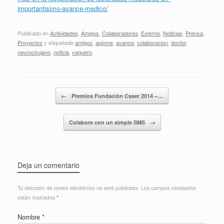
importantisimo-avance-medico/
Publicado en
Actividades
,
Amigos
,
Colaboradores
,
Externo
,
Noticias
,
Prensa
,
Proyectos
y etiquetado
amigos
,
apinme
,
avance
,
colaboracion
,
doctor
,
neurocirujano
,
noticia
,
vaquero
.
Navegador de artículos
←
Premios Fundación Caser 2014 –…
Colabore con un simple SMS
→
Deja un comentario
Tu dirección de correo electrónico no será publicada.
Los campos necesarios
están marcados
*
Nombre
*