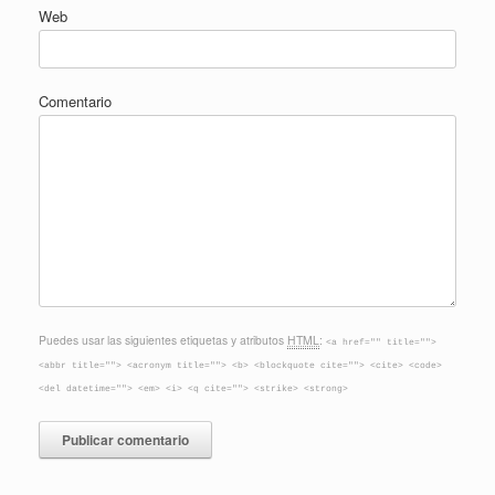
Web
Comentario
Puedes usar las siguientes etiquetas y atributos
HTML
:
<a href="" title="">
<abbr title=""> <acronym title=""> <b> <blockquote cite=""> <cite> <code>
<del datetime=""> <em> <i> <q cite=""> <strike> <strong>