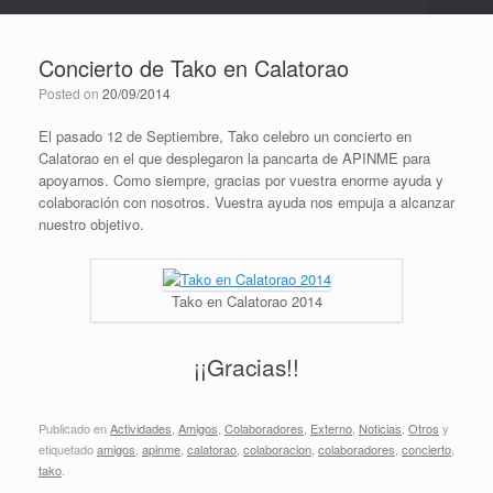
Concierto de Tako en Calatorao
Posted on
20/09/2014
El pasado 12 de Septiembre, Tako celebro un concierto en
Calatorao en el que desplegaron la pancarta de APINME para
apoyarnos. Como siempre, gracias por vuestra enorme ayuda y
colaboración con nosotros. Vuestra ayuda nos empuja a alcanzar
nuestro objetivo.
Tako en Calatorao 2014
¡¡Gracias!!
Publicado en
Actividades
,
Amigos
,
Colaboradores
,
Externo
,
Noticias
,
Otros
y
etiquetado
amigos
,
apinme
,
calatorao
,
colaboracion
,
colaboradores
,
concierto
,
tako
.