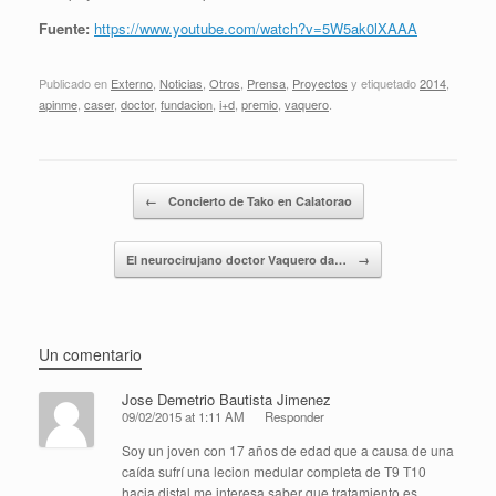
Fuente:
https://www.youtube.com/watch?v=5W5ak0lXAAA
Publicado en
Externo
,
Noticias
,
Otros
,
Prensa
,
Proyectos
y etiquetado
2014
,
apinme
,
caser
,
doctor
,
fundacion
,
i+d
,
premio
,
vaquero
.
Navegador de artículos
←
Concierto de Tako en Calatorao
El neurocirujano doctor Vaquero da…
→
Un comentario
Jose Demetrio Bautista Jimenez
09/02/2015 at 1:11 AM
Responder
Soy un joven con 17 años de edad que a causa de una
caída sufrí una lecion medular completa de T9 T10
hacia distal me interesa saber que tratamiento es